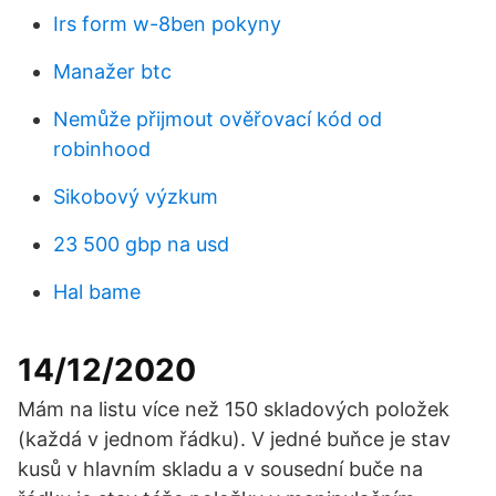
Irs form w-8ben pokyny
Manažer btc
Nemůže přijmout ověřovací kód od
robinhood
Sikobový výzkum
23 500 gbp na usd
Hal bame
14/12/2020
Mám na listu více než 150 skladových položek
(každá v jednom řádku). V jedné buňce je stav
kusů v hlavním skladu a v sousední buče na