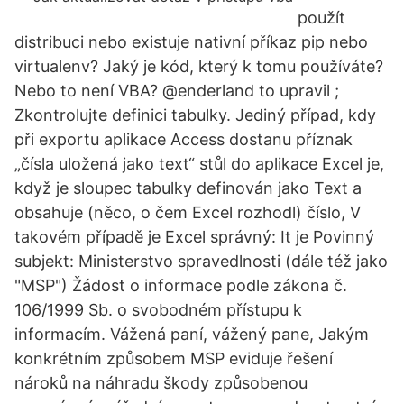
použít
distribuci nebo existuje nativní příkaz pip nebo
virtualenv? Jaký je kód, který k tomu používáte?
Nebo to není VBA? @enderland to upravil ;
Zkontrolujte definici tabulky. Jediný případ, kdy
při exportu aplikace Access dostanu příznak
„čísla uložená jako text“ stůl do aplikace Excel je,
když je sloupec tabulky definován jako Text a
obsahuje (něco, o čem Excel rozhodl) číslo, V
takovém případě je Excel správný: It je Povinný
subjekt: Ministerstvo spravedlnosti (dále též jako
"MSP") Žádost o informace podle zákona č.
106/1999 Sb. o svobodném přístupu k
informacím. Vážená paní, vážený pane, Jakým
konkrétním způsobem MSP eviduje řešení
nároků na náhradu škody způsobenou