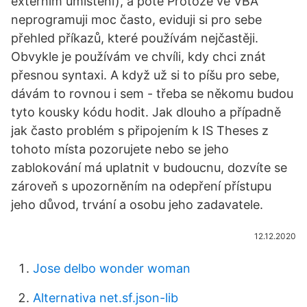
externím umístění), a poté Protože ve VBA
neprogramuji moc často, eviduji si pro sebe
přehled příkazů, které používám nejčastěji.
Obvykle je používám ve chvíli, kdy chci znát
přesnou syntaxi. A když už si to píšu pro sebe,
dávám to rovnou i sem - třeba se někomu budou
tyto kousky kódu hodit. Jak dlouho a případně
jak často problém s připojením k IS Theses z
tohoto místa pozorujete nebo se jeho
zablokování má uplatnit v budoucnu, dozvíte se
zároveň s upozorněním na odepření přístupu
jeho důvod, trvání a osobu jeho zadavatele.
12.12.2020
Jose delbo wonder woman
Alternativa net.sf.json-lib