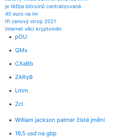
je těžba bitcoinů centralizovaná
40 euro na inr
tfl cenový strop 2021
internet věcí kryptoměn
pOU
QMx
CXaBb
ZARyB
Lmm
ZcI
William jackson palmer čisté jmění
16,5 usd na gbp