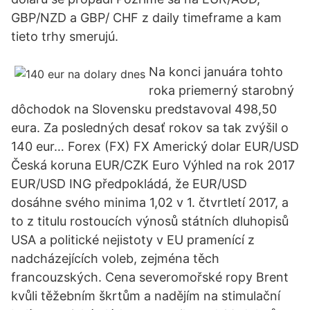
GBP/NZD a GBP/ CHF z daily timeframe a kam
tieto trhy smerujú.
Na konci januára tohto
roka priemerný starobný
dôchodok na Slovensku predstavoval 498,50
eura. Za posledných desať rokov sa tak zvýšil o
140 eur… Forex (FX) FX Americký dolar EUR/USD
Česká koruna EUR/CZK Euro Výhled na rok 2017
EUR/USD ING předpokládá, že EUR/USD
dosáhne svého minima 1,02 v 1. čtvrtletí 2017, a
to z titulu rostoucích výnosů státních dluhopisů
USA a politické nejistoty v EU pramenící z
nadcházejících voleb, zejména těch
francouzských. Cena severomořské ropy Brent
kvůli těžebním škrtům a nadějím na stimulační