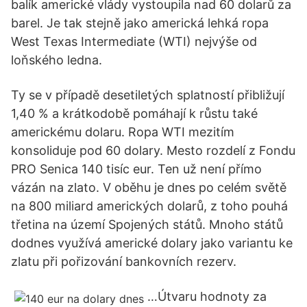
balík americké vlády vystoupila nad 60 dolarů za
barel. Je tak stejně jako americká lehká ropa
West Texas Intermediate (WTI) nejvýše od
loňského ledna.
Ty se v případě desetiletých splatností přibližují
1,40 % a krátkodobě pomáhají k růstu také
americkému dolaru. Ropa WTI mezitím
konsoliduje pod 60 dolary. Mesto rozdelí z Fondu
PRO Senica 140 tisíc eur. Ten už není přímo
vázán na zlato. V oběhu je dnes po celém světě
na 800 miliard amerických dolarů, z toho pouhá
třetina na území Spojených států. Mnoho států
dodnes využívá americké dolary jako variantu ke
zlatu při pořizování bankovních rezerv.
…Útvaru hodnoty za