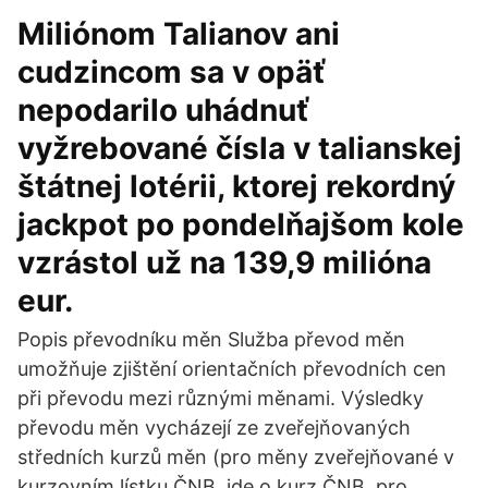
Miliónom Talianov ani
cudzincom sa v opäť
nepodarilo uhádnuť
vyžrebované čísla v talianskej
štátnej lotérii, ktorej rekordný
jackpot po pondelňajšom kole
vzrástol už na 139,9 milióna
eur.
Popis převodníku měn Služba převod měn
umožňuje zjištění orientačních převodních cen
při převodu mezi různými měnami. Výsledky
převodu měn vycházejí ze zveřejňovaných
středních kurzů měn (pro měny zveřejňované v
kurzovním lístku ČNB, jde o kurz ČNB, pro