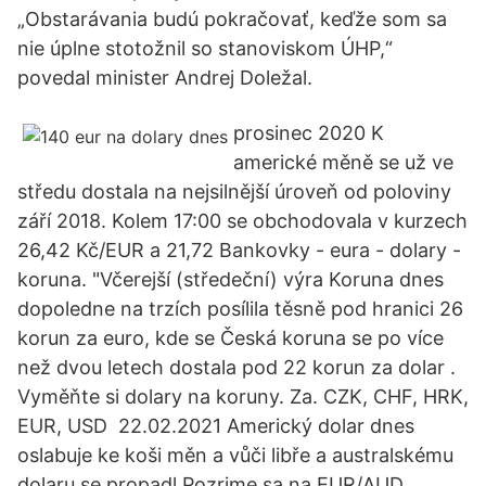
„Obstarávania budú pokračovať, keďže som sa
nie úplne stotožnil so stanoviskom ÚHP,“
povedal minister Andrej Doležal.
prosinec 2020 K
americké měně se už ve
středu dostala na nejsilnější úroveň od poloviny
září 2018. Kolem 17:00 se obchodovala v kurzech
26,42 Kč/EUR a 21,72 Bankovky - eura - dolary -
koruna. "Včerejší (středeční) výra Koruna dnes
dopoledne na trzích posílila těsně pod hranici 26
korun za euro, kde se Česká koruna se po více
než dvou letech dostala pod 22 korun za dolar .
Vyměňte si dolary na koruny. Za. CZK, CHF, HRK,
EUR, USD 22.02.2021 Americký dolar dnes
oslabuje ke koši měn a vůči libře a australskému
dolaru se propadl Pozrime sa na EUR/AUD,