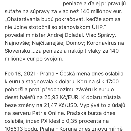
peniaze a ďalej pripravujú
súťaže na súpravy za viac než 140 miliónov eur.
„Obstarávania budú pokračovať, keďže som sa
nie úplne stotožnil so stanoviskom ÚHP,“
povedal minister Andrej Doležal. Viac Správy.
Najnovšie; Najčítanejšie; Domov; Koronavírus na
Slovensku …za peniaze a nakúpiť vlaky za 140
miliónov eur po svojom.
Feb 18, 2021 · Praha - Česká měna dnes oslabila
k euru a stagnovala k dolaru. Koruna si k 17:00
pohoršila proti předchozímu závěru k euru o
deset haléřů na 25,93 Kč/EUR. K dolaru zůstala
beze změny na 21,47 Kč/USD. Vyplývá to z údajů
na serveru Patria Online. Pražská burza dnes
oslabila, index PX klesl o 0,35 procenta na
1056,13 bodu. Praha - Koruna dnes znovu mírně