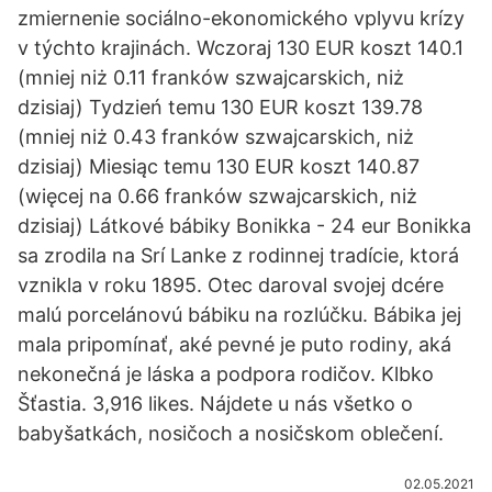
zmiernenie sociálno-ekonomického vplyvu krízy
v týchto krajinách. Wczoraj 130 EUR koszt 140.1
(mniej niż 0.11 franków szwajcarskich, niż
dzisiaj) Tydzień temu 130 EUR koszt 139.78
(mniej niż 0.43 franków szwajcarskich, niż
dzisiaj) Miesiąc temu 130 EUR koszt 140.87
(więcej na 0.66 franków szwajcarskich, niż
dzisiaj) Látkové bábiky Bonikka - 24 eur Bonikka
sa zrodila na Srí Lanke z rodinnej tradície, ktorá
vznikla v roku 1895. Otec daroval svojej dcére
malú porcelánovú bábiku na rozlúčku. Bábika jej
mala pripomínať, aké pevné je puto rodiny, aká
nekonečná je láska a podpora rodičov. Klbko
Šťastia. 3,916 likes. Nájdete u nás všetko o
babyšatkách, nosičoch a nosičskom oblečení.
02.05.2021