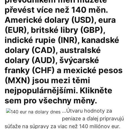
převést více než 140 měn.
Americké dolary (USD), eura
(EUR), britské libry (GBP),
indické rupie (INR), kanadské
dolary (CAD), australské
dolary (AUD), švýcarské
franky (CHF) a mexické pesos
(MXN) jsou mezi těmi
nejpopulárnějšími. Klikněte
sem pro všechny měny.
…Útvaru hodnoty za
peniaze a ďalej pripravujú
súťaže na súpravy za viac než 140 miliónov eur.