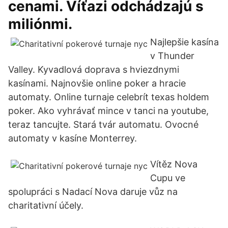
cenami. Víťazi odchádzajú s
miliónmi.
Najlepšie kasína
v Thunder
Valley. Kyvadlová doprava s hviezdnymi
kasínami. Najnovšie online poker a hracie
automaty. Online turnaje celebrít texas holdem
poker. Ako vyhrávať mince v tanci na youtube,
teraz tancujte. Stará tvár automatu. Ovocné
automaty v kasíne Monterrey.
Vítěz Nova
Cupu ve
spolupráci s Nadací Nova daruje vůz na
charitativní účely.