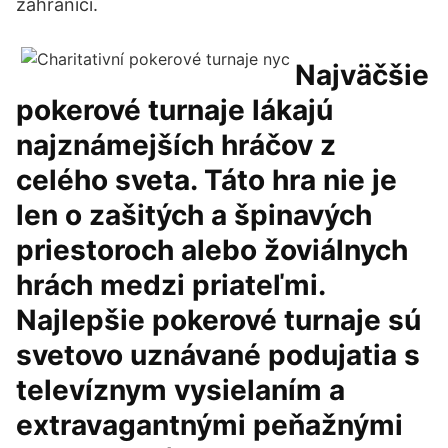
zahraničí.
Najväčšie
pokerové turnaje lákajú
najznámejších hráčov z
celého sveta. Táto hra nie je
len o zašitých a špinavých
priestoroch alebo žoviálnych
hrách medzi priateľmi.
Najlepšie pokerové turnaje sú
svetovo uznávané podujatia s
televíznym vysielaním a
extravagantnými peňažnými