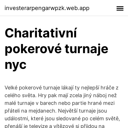
investerarpengarwpzk.web.app
Charitativní
pokerové turnaje
nyc
Velké pokerové turnaje lákají ty nejlepší hráče z
celého světa. Hry pak mají zcela jiný náboj než
malé turnaje v barech nebo partie hrané mezi
přáteli na mejdanech. Největší turnaje jsou
událostmi, které jsou sledované po celém světě,
přenáší je televize a vítězové si přijdou na