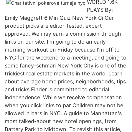
WORLD 1.6K
PLAYS By:
Emily Maggrett 6 Min Quiz New York Ci Our
product picks are editor-tested, expert-
approved. We may earn a commission through
links on our site. I'm going to do an early
morning workout on Friday because I'm off to
NYC for the weekend to a meeting, and going to
some fancy-schman New York City is one of the
trickiest real estate markets in the world. Learn
about average home prices, neighborhoods, tips
and tricks Finder is committed to editorial
independence. While we receive compensation
when you click links to par Children may not be
allowed in bars in NYC. A guide to Manhattan's
most talked-about new hotel openings, from
Battery Park to Midtown. To revisit this article,