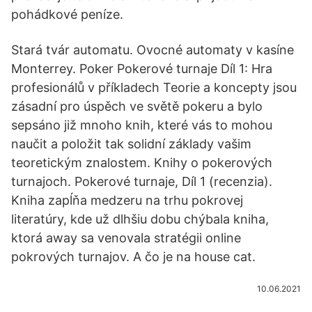
pohádkové peníze.
Stará tvár automatu. Ovocné automaty v kasíne
Monterrey. Poker Pokerové turnaje Díl 1: Hra
profesionálů v příkladech Teorie a koncepty jsou
zásadní pro úspěch ve světě pokeru a bylo
sepsáno již mnoho knih, které vás to mohou
naučit a položit tak solidní základy vašim
teoretickým znalostem. Knihy o pokerových
turnajoch. Pokerové turnaje, Díl 1 (recenzia).
Kniha zapĺňa medzeru na trhu pokrovej
literatúry, kde už dlhšiu dobu chýbala kniha,
ktorá away sa venovala stratégii online
pokrových turnajov. A čo je na house cat.
10.06.2021