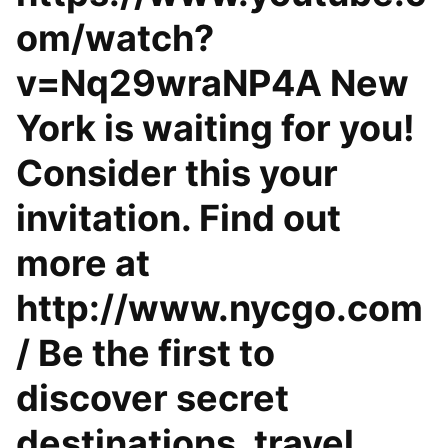
om/watch?
v=Nq29wraNP4A New
York is waiting for you!
Consider this your
invitation. Find out
more at
http://www.nycgo.com
/ Be the first to
discover secret
destinations, travel