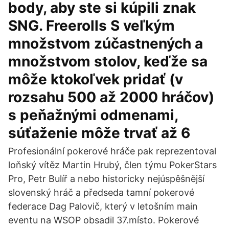
body, aby ste si kúpili znak
SNG. Freerolls S veľkým
množstvom zúčastnených a
množstvom stolov, keďže sa
môže ktokoľvek pridať (v
rozsahu 500 až 2000 hráčov)
s peňažnými odmenami,
súťaženie môže trvať až 6
Profesionální pokerové hráče pak reprezentoval
loňský vítěz Martin Hrubý, člen týmu PokerStars
Pro, Petr Bulíř a nebo historicky nejúspěšnější
slovenský hráč a předseda tamní pokerové
federace Dag Palovič, který v letošním main
eventu na WSOP obsadil 37.místo. Pokerové