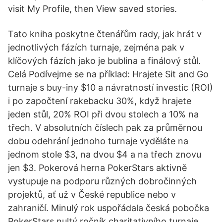
visit My Profile, then View saved stories.
Tato kniha poskytne čtenářům rady, jak hrát v
jednotlivých fázích turnaje, zejména pak v
klíčových fázích jako je bublina a finálový stůl.
Celá Podívejme se na příklad: Hrajete Sit and Go
turnaje s buy-iny $10 a návratností investic (ROI)
i po započtení rakebacku 30%, když hrajete
jeden stůl, 20% ROI při dvou stolech a 10% na
třech. V absolutních číslech pak za průměrnou
dobu odehrání jednoho turnaje vyděláte na
jednom stole $3, na dvou $4 a na třech znovu
jen $3. Pokerová herna PokerStars aktivně
vystupuje na podporu různých dobročinných
projektů, ať už v České republice nebo v
zahraničí. Minulý rok uspořádala česká pobočka
PokerStars nultý ročník charitativního turnaje,