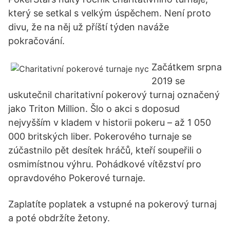
který se setkal s velkým úspěchem. Není proto
divu, že na něj už příští týden naváže
pokračování.
Začátkem srpna
2019 se
uskutečnil charitativní pokerový turnaj označený
jako Triton Million. Šlo o akci s doposud
nejvyšším v kladem v historii pokeru – až 1 050
000 britských liber. Pokerového turnaje se
zúčastnilo pět desítek hráčů, kteří soupeřili o
osmimístnou výhru. Pohádkové vítězství pro
opravdového Pokerové turnaje.
Zaplatíte poplatek a vstupné na pokerový turnaj
a poté obdržíte žetony.